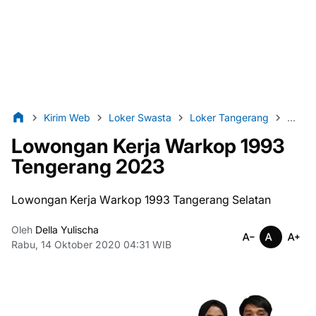
Kirim Web
Loker Swasta
Loker Tangerang
Lulus
Lowongan Kerja Warkop 1993
Tengerang 2023
Lowongan Kerja Wаrkор 1993 Tangerang Selatan
Oleh
Della Yulischa
Rabu, 14 Oktober 2020 04:31 WIB