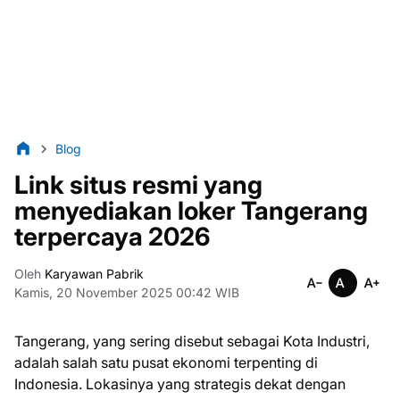
Blog
Link situs resmi yang
menyediakan loker Tangerang
terpercaya 2026
Oleh
Karyawan Pabrik
Kamis, 20 November 2025 00:42 WIB
Tangerang, yang sering disebut sebagai Kota Industri,
adalah salah satu pusat ekonomi terpenting di
Indonesia. Lokasinya yang strategis dekat dengan