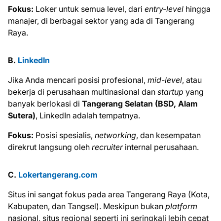
Fokus:
Loker untuk semua level, dari
entry-level
hingga
manajer, di berbagai sektor yang ada di Tangerang
Raya.
B.
LinkedIn
Jika Anda mencari posisi profesional,
mid-level
, atau
bekerja di perusahaan multinasional dan
startup
yang
banyak berlokasi di
Tangerang Selatan (BSD, Alam
Sutera)
, LinkedIn adalah tempatnya.
Fokus:
Posisi spesialis,
networking
, dan kesempatan
direkrut langsung oleh
recruiter
internal perusahaan.
C.
Lokertangerang.com
Situs ini sangat fokus pada area Tangerang Raya (Kota,
Kabupaten, dan Tangsel). Meskipun bukan
platform
nasional, situs regional seperti ini seringkali lebih cepat