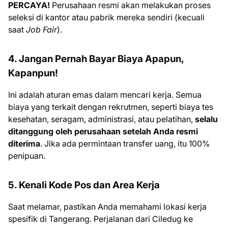
PERCAYA!
Perusahaan resmi akan melakukan proses
seleksi di kantor atau pabrik mereka sendiri (kecuali
saat
Job Fair
).
4. Jangan Pernah Bayar Biaya Apapun,
Kapanpun!
Ini adalah aturan emas dalam mencari kerja. Semua
biaya yang terkait dengan rekrutmen, seperti biaya tes
kesehatan, seragam, administrasi, atau pelatihan,
selalu
ditanggung oleh perusahaan setelah Anda resmi
diterima
. Jika ada permintaan transfer uang, itu 100%
penipuan.
5. Kenali Kode Pos dan Area Kerja
Saat melamar, pastikan Anda memahami lokasi kerja
spesifik di Tangerang. Perjalanan dari Ciledug ke