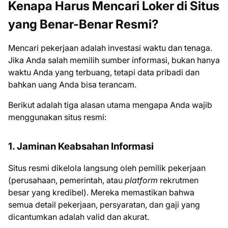
Kenapa Harus Mencari Loker di Situs
yang Benar-Benar Resmi?
Mencari pekerjaan adalah investasi waktu dan tenaga.
Jika Anda salah memilih sumber informasi, bukan hanya
waktu Anda yang terbuang, tetapi data pribadi dan
bahkan uang Anda bisa terancam.
Berikut adalah tiga alasan utama mengapa Anda wajib
menggunakan situs resmi:
1. Jaminan Keabsahan Informasi
Situs resmi dikelola langsung oleh pemilik pekerjaan
(perusahaan, pemerintah, atau
platform
rekrutmen
besar yang kredibel). Mereka memastikan bahwa
semua detail pekerjaan, persyaratan, dan gaji yang
dicantumkan adalah valid dan akurat.