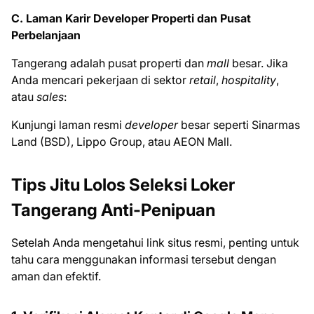
C. Laman Karir Developer Properti dan Pusat
Perbelanjaan
Tangerang adalah pusat properti dan
mall
besar. Jika
Anda mencari pekerjaan di sektor
retail
,
hospitality
,
atau
sales
:
Kunjungi laman resmi
developer
besar seperti Sinarmas
Land (BSD), Lippo Group, atau AEON Mall.
Tips Jitu Lolos Seleksi Loker
Tangerang Anti-Penipuan
Setelah Anda mengetahui link situs resmi, penting untuk
tahu cara menggunakan informasi tersebut dengan
aman dan efektif.