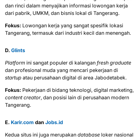
dan rinci dalam menyajikan informasi lowongan kerja
dari pabrik, UMKM, dan bisnis lokal di Tangerang.
Fokus:
Lowongan kerja yang sangat spesifik lokasi
Tangerang, termasuk dari industri kecil dan menengah.
D.
Glints
Platform
ini sangat populer di kalangan
fresh graduate
dan profesional muda yang mencari pekerjaan di
startup
atau perusahaan digital di area Jabodetabek.
Fokus:
Pekerjaan di bidang teknologi, digital marketing,
content creator
, dan posisi lain di perusahaan modern
Tangerang.
E.
Karir.com
dan
Jobs.id
Kedua situs ini juga merupakan
database
loker nasional