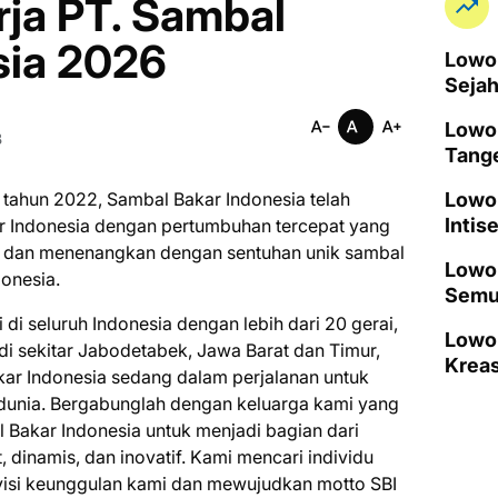
ja PT. Sambal
sia 2026
Lowon
Seja
Lowo
B
Tang
 tahun 2022, Sambal Bakar Indonesia telah
Lowo
Intis
ner Indonesia dengan pertumbuhan tercepat yang
, dan menenangkan dengan sentuhan unik sambal
Lowon
donesia.
Semu
i seluruh Indonesia dengan lebih dari 20 gerai,
Lowo
i sekitar Jabodetabek, Jawa Barat dan Timur,
Kreas
kar Indonesia sedang dalam perjalanan untuk
dunia. Bergabunglah dengan keluarga kami yang
Bakar Indonesia untuk menjadi bagian dari
 dinamis, dan inovatif. Kami mencari individu
isi keunggulan kami dan mewujudkan motto SBI