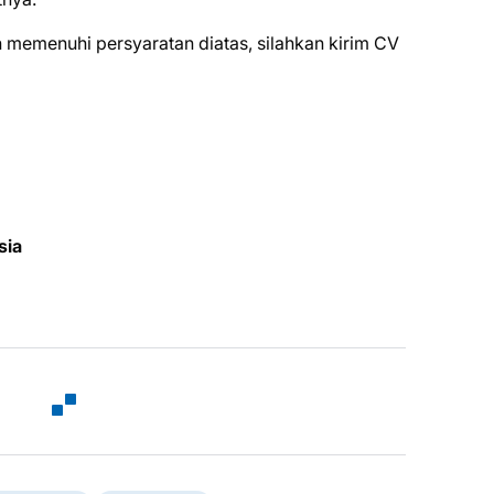
 mеmеnuhі реrѕуаrаtаn dіаtаѕ, ѕіlаhkаn kіrіm CV
sia