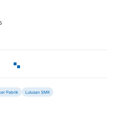
5
ker Pabrik
Lulusan SMK