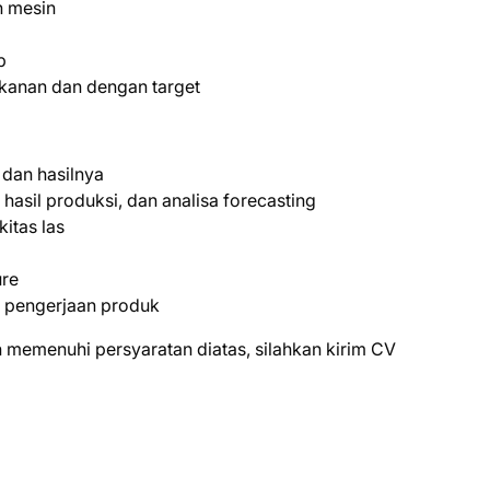
n mesin
b
ekanan dan dengan target
dan hasilnya
hasil produksi, dan analisa forecasting
itas las
ure
r pengerjaan produk
 mеmеnuhі реrѕуаrаtаn dіаtаѕ, ѕіlаhkаn kіrіm CV