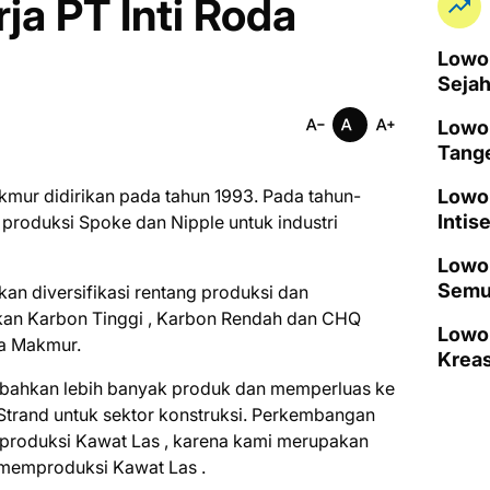
a PT Inti Roda
Lowon
Seja
Lowo
Tang
kmur didirikan pada tahun 1993. Pada tahun-
Lowo
Intis
 produksi Spoke dan Nipple untuk industri
Lowon
Semu
n diversifikasi rentang produksi dan
kan Karbon Tinggi , Karbon Rendah dan CHQ
Lowo
da Makmur.
Kreas
bahkan lebih banyak produk dan memperluas ke
 Strand untuk sektor konstruksi. Perkembangan
h produksi Kawat Las , karena kami merupakan
 memproduksi Kawat Las .