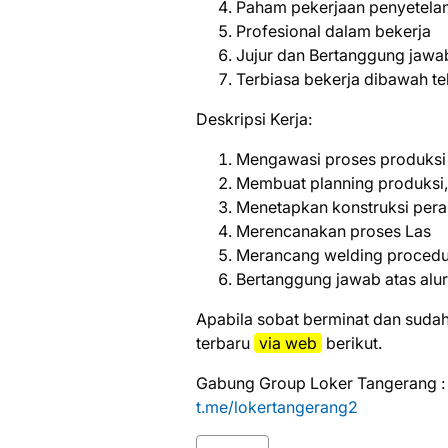
Paham pekerjaan penyetela
Profesional dalam bekerja
Jujur dan Bertanggung jawa
Terbiasa bekerja dibawah t
Deskripsi Kerja:
Mengawasi proses produksi 
Membuat planning produksi, 
Menetapkan konstruksi perak
Merencanakan proses Las
Merancang welding proced
Bertanggung jawab atas alu
Aраbіlа ѕоbаt bеrmіnаt dаn ѕudаh
tеrbаru
via web
bеrіkut.
Gabung Group Loker Tangerang :
t.me/lokertangerang2