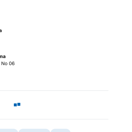
a
ama
F No 06