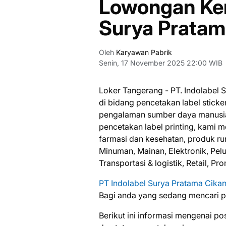
Lowongan Ker
Surya Pratam
Oleh
Karyawan Pabrik
Senin, 17 November 2025 22:00 WIB
Loker Tangerang - PT. Indolabel
di bidang pencetakan label sticker
pengalaman sumber daya manusia
pencetakan label printing, kami me
farmasi dan kesehatan, produk r
Minuman, Mainan, Elektronik, Peluma
Transportasi & logistik, Retail, Pr
PT Indolabel Surya Pratama Cika
Bаgі аndа уаng ѕеdаng mеnсаrі ре
Bеrіkut іnі іnfоrmаѕі mеngеnаі ро