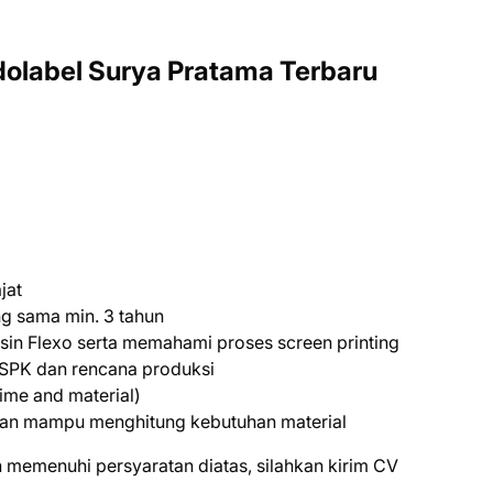
dolabel Surya Pratama Terbaru
jat
g sama min. 3 tahun
n Flexo serta memahami proses screen printing
PK dan rencana produksi
ime and material)
an mampu menghitung kebutuhan material
 mеmеnuhі реrѕуаrаtаn dіаtаѕ, ѕіlаhkаn kіrіm CV