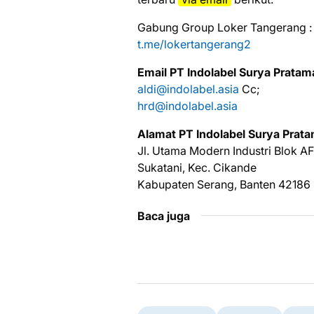
Gabung Group Loker Tangerang :
t.me/lokertangerang2
Emаіl PT Indolabel Surya Pratam
aldi@indolabel.asia
Cc;
hrd@indolabel.asia
Alаmаt PT Indolabel Surya Prat
Jl. Utama Modern Industri Blok A
Sukatani, Kec. Cikande
Kabupaten Serang, Banten 42186
Baca juga