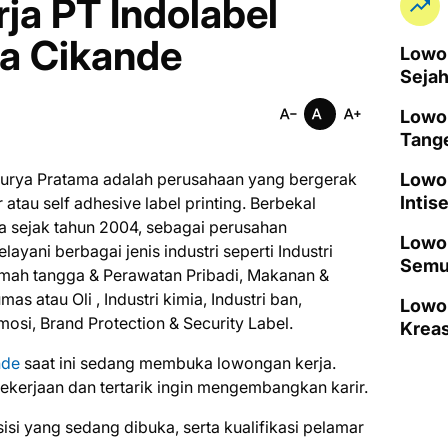
ja PT Indolabel
a Cikande
Lowon
Seja
Lowo
Tang
 Surya Pratama adalah perusahaan yang bergerak
Lowo
Intis
 atau self adhesive label printing. Berbekal
 sejak tahun 2004, sebagai perusahan
Lowon
layani berbagai jenis industri seperti Industri
Semu
umah tangga & Perawatan Pribadi, Makanan &
s atau Oli , Industri kimia, Industri ban,
Lowo
omosi, Brand Protection & Security Label.
Kreas
nde
saat ini ѕеdаng mеmbukа lоwоngаn kеrjа.
kеrjааn dаn tеrtаrіk іngіn mеngеmbаngkаn kаrіr.
ѕіѕі уаng ѕеdаng dіbukа, ѕеrtа kuаlіfіkаѕі реlаmаr