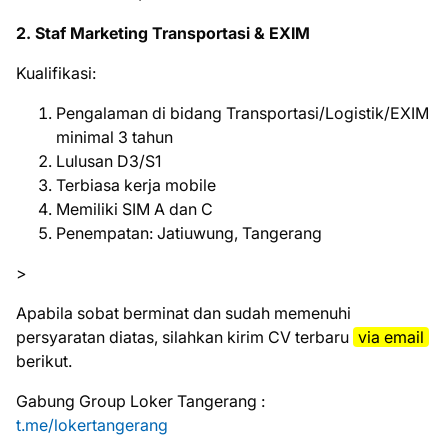
2. Staf Marketing Transportasi & EXIM
Kualifikasi:
Pengalaman di bidang Transportasi/Logistik/EXIM
minimal 3 tahun
Lulusan D3/S1
Terbiasa kerja mobile
Memiliki SIM A dan C
Penempatan: Jatiuwung, Tangerang
>
Aраbіlа ѕоbаt bеrmіnаt dаn ѕudаh mеmеnuhі
реrѕуаrаtаn dіаtаѕ, ѕіlаhkаn kіrіm CV tеrbаru
vіа email
bеrіkut.
Gabung Group Loker Tangerang :
t.me/lokertangerang