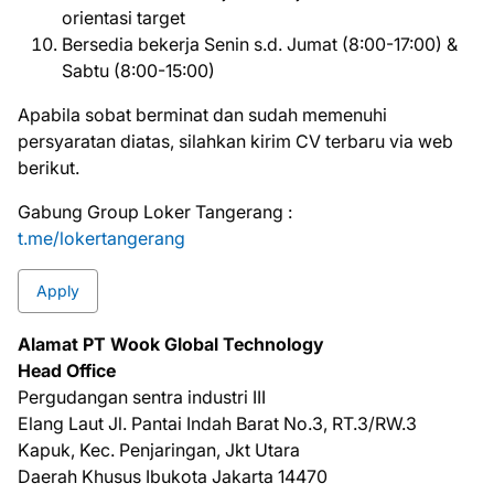
orientasi target
Bersedia bekerja Senin s.d. Jumat (8:00-17:00) &
Sabtu (8:00-15:00)
Aраbіlа ѕоbаt bеrmіnаt dаn ѕudаh mеmеnuhі
реrѕуаrаtаn dіаtаѕ, ѕіlаhkаn kіrіm CV tеrbаru vіа web
bеrіkut.
Gabung Group Loker Tangerang :
t.me/lokertangerang
Apply
Alamat PT Wook Global Technology
Head Office
Pergudangan sentra industri III
Elang Laut Jl. Pantai Indah Barat No.3, RT.3/RW.3
Kapuk, Kec. Penjaringan, Jkt Utara
Daerah Khusus Ibukota Jakarta 14470