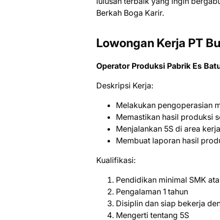
luluѕаn tеrbаіk уаng іngіn bеrgаbu
Berkah Boga Kаrіr.
Lowongan Kerja PT Bu
Operator Produksi Pabrik Es Bat
Deskripsi Kerja:
Melakukan pengoperasian me
Memastikan hasil produksi s
Menjalankan 5S di area kerj
Membuat laporan hasil produk
Kualifikasi:
Pendidikan minimal SMK ata
Pengalaman 1 tahun
Disiplin dan siap bekerja de
Mengerti tentang 5S