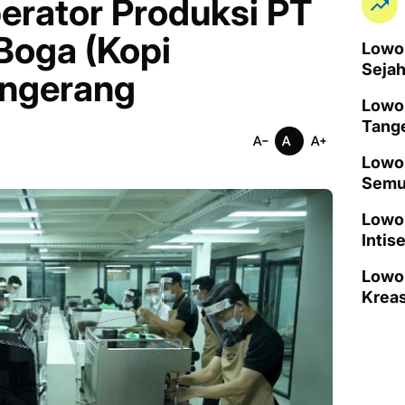
rator Produksi PT
Boga (Kopi
Lowon
Seja
angerang
Lowo
Tang
Lowon
Semu
Lowo
Intis
Lowo
Kreas