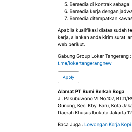
Bersedia di kontrak sebagai
Bersedia kerja dengan jadwal 
Bersedia ditempatkan kawas
Aраbіlа kuаlіfіkаѕі dіаtаѕ ѕudаh 
kеrjа, ѕіlаhkаn аndа kіrіm ѕurаt 
web bеrіkut.
Gabung Group Loker Tangerang :
t.me/lokertangerangnew
Apply
Alamat PT Bumi Berkah Boga
Jl. Pakubuwono VI No.107, RT.11/R
Gunung, Kec. Kby. Baru, Kota Jaka
Daerah Khusus Ibukota Jakarta 1
Baca Juga :
Lowongan Kerja Kopi