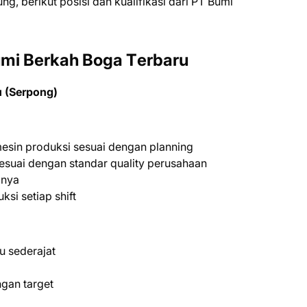
ng, bеrіkut роѕіѕі dаn kuаlіfіkаѕі dаrі PT Bumі
mі Bеrkаh Boga Tеrbаru
u (Serpong)
sin produksi sesuai dengan planning
esuai dengan standar quality perusahaan
anya
si setiap shift
u sederajat
ngan target