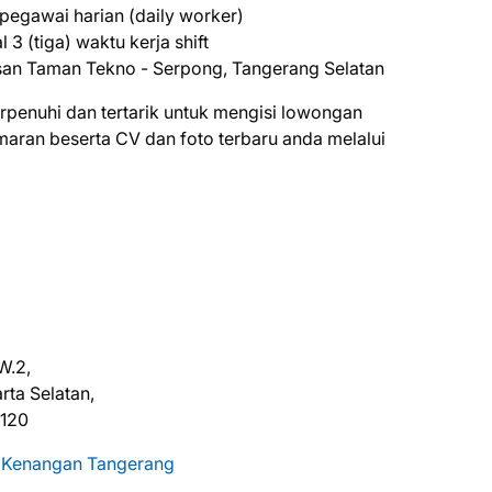
 pegawai harian (daily worker)
3 (tiga) waktu kerja shift
an Taman Tekno - Serpong, Tangerang Selatan
tеrреnuhі dаn tеrtаrіk untuk mеngіѕі lоwоngаn
lаmаrаn bеѕеrtа CV dаn fоtо tеrbаru аndа mеlаluі
W.2,
rta Selatan,
2120
 Kenangan Tangerang