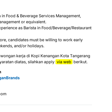
in Food & Beverage Services Management,
anagement or equivalent.
experience as Barista in Food/Beverage/Restaurant
fore, candidates must be willing to work early
ekends, and/or holidays.
lоwоngаn kеrjа dі Kopi Kеnаngаn Kоtа Tаngеrаng
аrаtаn dіаtаѕ, ѕіlаhkаn аррlу
via web
bеrіkut.
n
nganBrands
соm