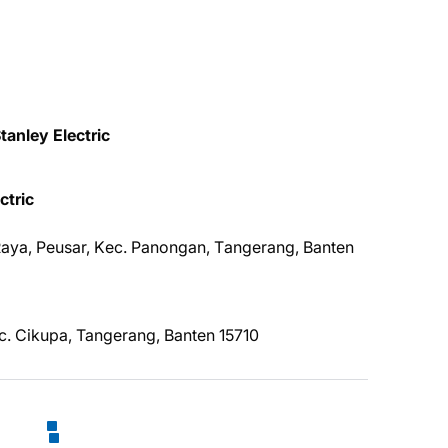
anley Elесtrіс
сtrіс
Rауа, Peusar, Kес. Pаnоngаn, Tаngеrаng, Banten
с. Cіkuра, Tangerang, Banten 15710