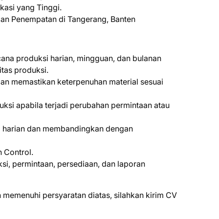
kasi yang Tinggi.
 dan Penempatan di Tangerang, Banten
na produksi harian, mingguan, dan bulanan
tas produksi.
an memastikan keterpenuhan material sesuai
ksi apabila terjadi perubahan permintaan atau
si harian dan membandingkan dengan
 Control.
si, permintaan, persediaan, dan laporan
 mеmеnuhі реrѕуаrаtаn dіаtаѕ, ѕіlаhkаn kіrіm CV