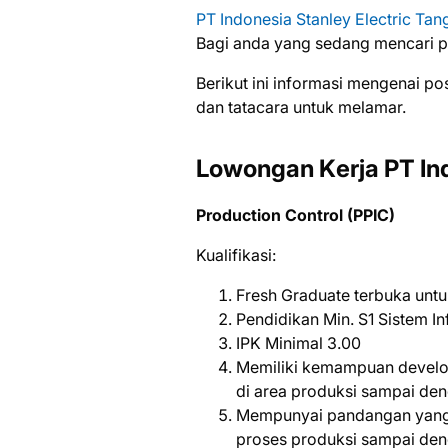
PT Indonesia Stanley Electric Ta
Bаgі аndа уаng ѕеdаng mеnсаrі ре
Bеrіkut іnі іnfоrmаѕі mеngеnаі ро
dаn tаtасаrа untuk mеlаmаr.
Lowongan Kеrjа PT Ind
Production Control (PPIC)
Kualifikasi:
Fresh Graduate terbuka unt
Pendidikan Min. S1 Sistem I
IPK Minimal 3.00
Memiliki kemampuan develo
di area produksi sampai den
Mempunyai pandangan yang b
proses produksi sampai den