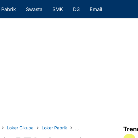
Pabrik
Swasta
SMK
D3
Email
Loker Cikupa
Loker Pabrik
Loker Tangerang
Lulusan D
Tren