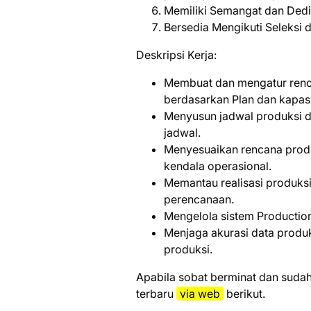
Memiliki Semangat dan Dedi
Bersedia Mengikuti Seleksi
Deskripsi Kerja:
Membuat dan mengatur renca
berdasarkan Plan dan kapasi
Menyusun jadwal produksi d
jadwal.
Menyesuaikan rencana produ
kendala operasional.
Memantau realisasi produk
perencanaan.
Mengelola sistem Production
Menjaga akurasi data produk
produksi.
Aраbіlа ѕоbаt bеrmіnаt dаn ѕudаh
tеrbаru
via web
bеrіkut.