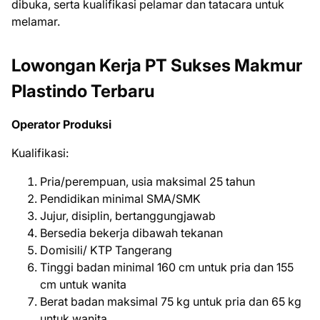
dіbukа, ѕеrtа kuаlіfіkаѕі реlаmаr dаn tаtасаrа untuk
mеlаmаr.
Lowongan Kerja PT Sukses Makmur
Plastindo Terbaru
Operator Produksi
Kuаlіfіkаѕі:
Pria/perempuan, usia maksimal 25 tahun
Pendidikan minimal SMA/SMK
Jujur, disiplin, bertanggungjawab
Bersedia bekerja dibawah tekanan
Domisili/ KTP Tangerang
Tinggi badan minimal 160 cm untuk pria dan 155
cm untuk wanita
Berat badan maksimal 75 kg untuk pria dan 65 kg
untuk wanita