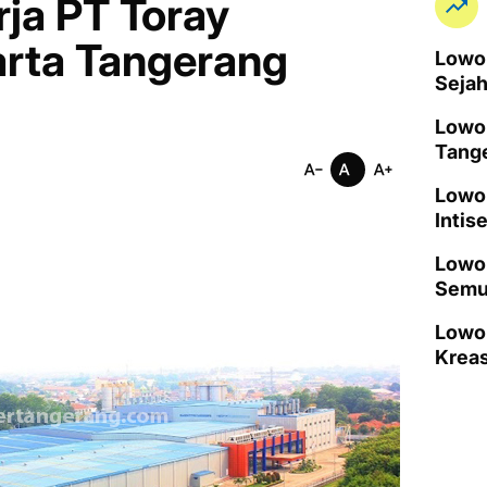
ja PT Toray
arta Tangerang
Lowon
Seja
Lowo
Tang
Lowo
Intis
Lowon
Semu
Lowo
Kreas