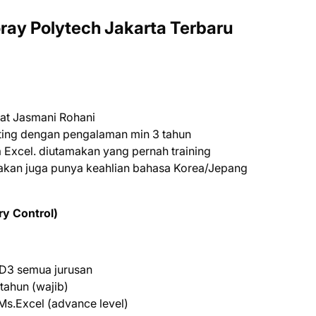
rау Polytech Jаkаrtа Terbaru
hat Jasmani Rohani
ting dengan pengalaman min 3 tahun
 Excel. diutamakan yang pernah training
makan juga punya keahlian bahasa Korea/Jepang
ry Control)
 D3 semua jurusan
tahun (wajib)
Ms.Excel (advance level)