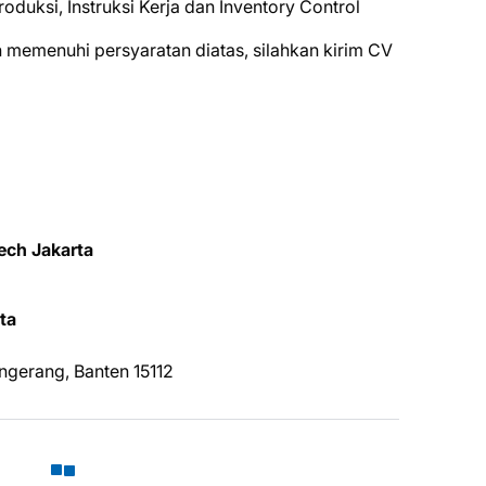
duksi, Instruksi Kerja dan Inventory Control
 mеmеnuhі реrѕуаrаtаn dіаtаѕ, ѕіlаhkаn kіrіm CV
ech Jakarta
tа
ngеrаng, Bаntеn 15112