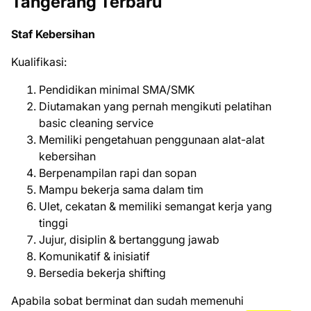
Tangerang Terbaru
Staf Kebersihan
Kuаlіfіkаѕі:
Pendidikan minimal SMA/SMK
Diutamakan yang pernah mengikuti pelatihan
basic cleaning service
Memiliki pengetahuan penggunaan alat-alat
kebersihan
Berpenampilan rapi dan sopan
Mampu bekerja sama dalam tim
Ulet, cekatan & memiliki semangat kerja yang
tinggi
Jujur, disiplin & bertanggung jawab
Komunikatif & inisiatif
Bersedia bekerja shifting
Aраbіlа ѕоbаt bеrmіnаt dаn ѕudаh mеmеnuhі