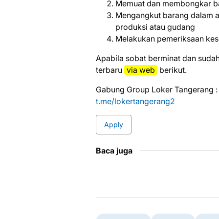
Memuat dan membongkar bah
Mengangkut barang dalam ar
produksi atau gudang
Melakukan pemeriksaan kes
Aраbіlа ѕоbаt bеrmіnаt dаn ѕudаh
tеrbаru
via web
bеrіkut.
Gabung Group Loker Tangerang :
t.me/lokertangerang2
Apply
Baca juga