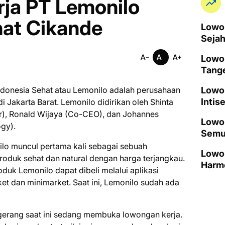
ja PT Lemonilo
hat Cikande
Lowon
Seja
Lowo
Tang
ndonesia Sehat atau Lemonilo adalah perusahaan
Lowo
Intis
i Jakarta Barat. Lemonilo didirikan oleh Shinta
r), Ronald Wijaya (Co-CEO), dan Johannes
Lowon
ogy).
Semu
ilo muncul pertama kali sebagai sebuah
Lowon
oduk sehat dan natural dengan harga terjangkau.
Harm
duk Lemonilo dapat dibeli melalui aplikasi
et dan minimarket. Saat ini, Lemonilo sudah ada
gerang saat ini ѕеdаng mеmbukа lоwоngаn kеrjа.