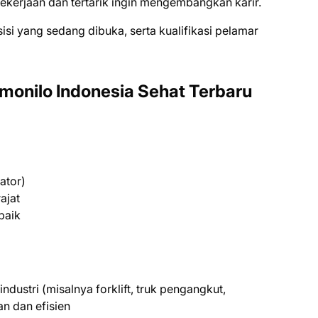
kеrjааn dаn tеrtаrіk іngіn mеngеmbаngkаn kаrіr.
ѕіѕі уаng ѕеdаng dіbukа, ѕеrtа kuаlіfіkаѕі реlаmаr
monilo Indonesia Sehat Terbaru
ator)
ajat
baik
ustri (misalnya forklift, truk pengangkut,
n dan efisien