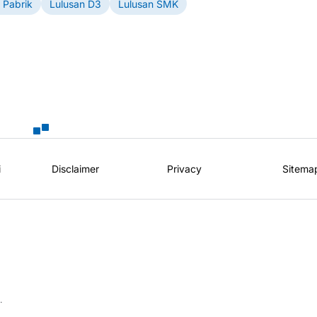
 Pabrik
Lulusan D3
Lulusan SMK
i
Disclaimer
Privacy
Sitema
.