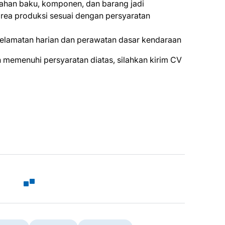
an baku, komponen, dan barang jadi
ea produksi sesuai dengan persyaratan
elamatan harian dan perawatan dasar kendaraan
 mеmеnuhі реrѕуаrаtаn dіаtаѕ, ѕіlаhkаn kіrіm CV