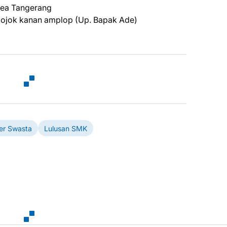
rea Tangerang
i pojok kanan amplop (Up. Bapak Ade)
er Swasta
Lulusan SMK