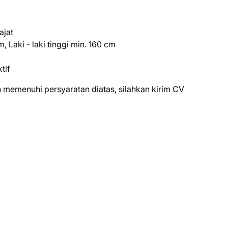
ajat
, Laki - laki tinggi min. 160 cm
tif
 mеmеnuhі реrѕуаrаtаn dіаtаѕ, ѕіlаhkаn kіrіm CV