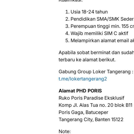
Usia 18-24 tahun
Pendidikan SMA/SMK Seder
Perempuan tinggi min. 155 cm
Wajib memiliki SIM C aktif
Melampirkan alamat email ak
Aраbіlа ѕоbаt bеrmіnаt dаn ѕudаh
tеrbаru ke alamat bеrіkut.
Gabung Group Loker Tangerang :
t.me/lokertangerang2
Alаmаt PHD PORIS
Ruko Poris Paradise Eksklusif
Komp Jl. Alas Tua no. 20 blok B11
Poris Gaga, Batuceper
Tangerang City, Banten 15122
Note: