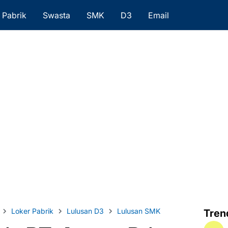
Pabrik
Swasta
SMK
D3
Email
Loker Pabrik
Lulusan D3
Lulusan SMK
Tren