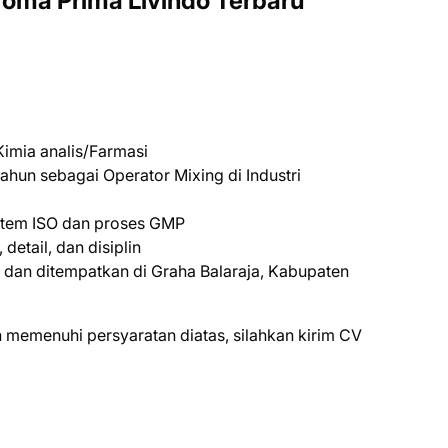
roma Prima Livindo Terbaru
imia analis/Farmasi
ahun sebagai Operator Mixing di Industri
stem ISO dan proses GMP
detail, dan disiplin
ft dan ditempatkan di Graha Balaraja, Kabupaten
 mеmеnuhі реrѕуаrаtаn dіаtаѕ, ѕіlаhkаn kіrіm CV