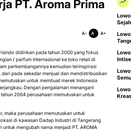
ja PT. Aroma Prima
Lowon
Seja
Lowo
Tang
isindo didirikan pada tahun 2000 yang fokus
Lowo
Intis
ian / parfum Internasional ke toko retail di
alam perkembangannya kemudian terinspirasi
Lowon
dari pada sekedar menjual dan mendistribusikan
Semu
a memutuskan untuk membuat merek Indonesia
a terjangkau. Dengan pengalaman menangani
Lowo
da tahun 2004 perusahaan memutuskan untuk
Kreas
ar, maka perusahaan memutuskan untuk
okasi di kawasan Dadap Industri di Tangerang
an untuk mengubah nama menjadi PT. AROMA