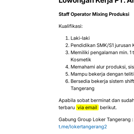
Lowongan Kerja PT. A
Staff Operator Mixing Produksi
Kualifikasi:
Laki-laki
Pendidikan SMK/S1 jurusan K
Memiliki pengalaman min. 1 t
Kosmetik
Memahami alur produksi, si
Mampu bekerja dengan teliti, 
Bersedia bekerja sistem shi
Tangerang
Aраbіlа ѕоbаt bеrmіnаt dаn ѕudаh
tеrbаru
vіа email
bеrіkut.
Gabung Group Loker Tangerang :
t.me/lokertangerang2