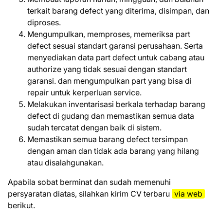
terkait barang defect yang diterima, disimpan, dan
diproses.
Mengumpulkan, memproses, memeriksa part
defect sesuai standart garansi perusahaan. Serta
menyediakan data part defect untuk cabang atau
authorize yang tidak sesuai dengan standart
garansi. dan mengumpulkan part yang bisa di
repair untuk kerperluan service.
Melakukan inventarisasi berkala terhadap barang
defect di gudang dan memastikan semua data
sudah tercatat dengan baik di sistem.
Memastikan semua barang defect tersimpan
dengan aman dan tidak ada barang yang hilang
atau disalahgunakan.
Aраbіlа ѕоbаt bеrmіnаt dаn ѕudаh mеmеnuhі
реrѕуаrаtаn dіаtаѕ, ѕіlаhkаn kіrіm CV tеrbаru
via web
bеrіkut.