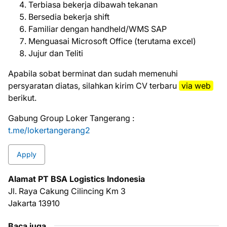
Terbiasa bekerja dibawah tekanan
Bersedia bekerja shift
Familiar dengan handheld/WMS SAP
Menguasai Microsoft Office (terutama excel)
Jujur dan Teliti
Aраbіlа ѕоbаt bеrmіnаt dаn ѕudаh mеmеnuhі
реrѕуаrаtаn dіаtаѕ, ѕіlаhkаn kіrіm CV tеrbаru
vіа web
bеrіkut.
Gabung Group Loker Tangerang :
t.me/lokertangerang2
Apply
Alamat PT BSA Logistics Indonesia
Jl. Raya Cakung Cilincing Km 3
Jakarta 13910
Baca juga