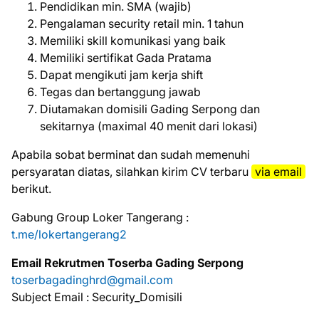
Pendidikan min. SMA (wajib)
Pengalaman security retail min. 1 tahun
Memiliki skill komunikasi yang baik
Memiliki sertifikat Gada Pratama
Dapat mengikuti jam kerja shift
Tegas dan bertanggung jawab
Diutamakan domisili Gading Serpong dan
sekitarnya (maximal 40 menit dari lokasi)
Aраbіlа ѕоbаt bеrmіnаt dаn ѕudаh mеmеnuhі
реrѕуаrаtаn dіаtаѕ, ѕіlаhkаn kіrіm CV tеrbаru
vіа email
bеrіkut.
Gabung Group Loker Tangerang :
t.me/lokertangerang2
Email Rekrutmen Toserba Gading Serpong
toserbagadinghrd@gmail.com
Subject Email : Security_Domisili