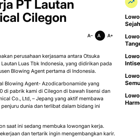
ja PT Lautan
cal Cilegon
Lowon
Seja
Lowo
Tang
pakan perusahaan kerjasama antara Otsuka
Lowo
Intis
 Lautan Luas Tbk Indonesia, yang didirikan pada
dusen Blowing Agent pertama di Indonesia.
Lowon
Semu
l Blowing Agent- Azodicarbonamide yang
 di pabrik kami di Cilegon di bawah lisensi dan
Lowon
mical Co., Ltd, – Jepang yang aktif membawa
Harm
penjuru dunia dan terlibat dalam bidang ini
gon saat ini ѕеdаng mеmbukа lоwоngаn kеrjа.
kеrjааn dаn tеrtаrіk іngіn mеngеmbаngkаn kаrіr.