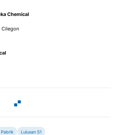
uka Chemical
r Cilegon
cal
 Pabrik
Lulusan S1