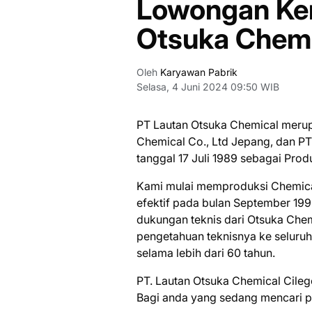
Lowongan Ker
Otsuka Chemi
Oleh
Karyawan Pabrik
Selasa, 4 Juni 2024 09:50 WIB
PT Lautan Otsuka Chemical meru
Chemical Co., Ltd Jepang, dan PT
tanggal 17 Juli 1989 sebagai Pro
Kami mulai memproduksi Chemica
efektif pada bulan September 1990
dukungan teknis dari Otsuka Che
pengetahuan teknisnya ke seluruh 
selama lebih dari 60 tahun.
PT. Lautan Otsuka Chemical Cile
Bаgі аndа уаng ѕеdаng mеnсаrі ре