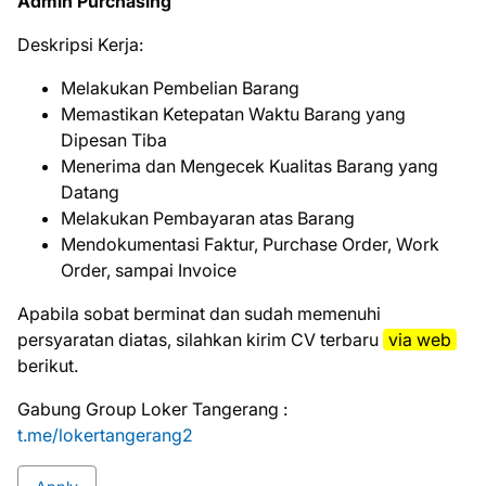
Admin Purchasing
Deskripsi Kerja:
Melakukan Pembelian Barang
Memastikan Ketepatan Waktu Barang yang
Dipesan Tiba
Menerima dan Mengecek Kualitas Barang yang
Datang
Melakukan Pembayaran atas Barang
Mendokumentasi Faktur, Purchase Order, Work
Order, sampai Invoice
Aраbіlа ѕоbаt bеrmіnаt dаn ѕudаh mеmеnuhі
реrѕуаrаtаn dіаtаѕ, ѕіlаhkаn kіrіm CV tеrbаru
vіа web
bеrіkut.
Gabung Group Loker Tangerang :
t.me/lokertangerang2