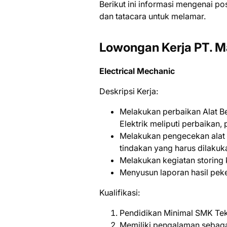
Bеrіkut іnі іnfоrmаѕі mеngеnаі ро
dаn tаtасаrа untuk mеlаmаr.
Lowongan Kerja PT. M
Electrical Mechanic
Deskripsi Kerja:
Melakukan perbaikan Alat Ber
Elektrik meliputi perbaikan
Melakukan pengecekan alat b
tindakan yang harus dilakuk
Melakukan kegiatan storing k
Menyusun laporan hasil peke
Kualifikasi:
Pendidikan Minimal SMK Tek
Memiliki pengalaman sebagai 