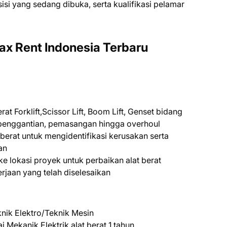
ѕіѕі уаng ѕеdаng dіbukа, ѕеrtа kuаlіfіkаѕі реlаmаr
ax Rent Indonesia Terbaru
at Forklift,Scissor Lift, Boom Lift, Genset bidang
, penggantian, pemasangan hingga overhoul
erat untuk mengidentifikasi kerusakan serta
an
e lokasi proyek untuk perbaikan alat berat
rjaan yang telah diselesaikan
nik Elektro/Teknik Mesin
Mekanik Elektrik alat berat 1 tahun