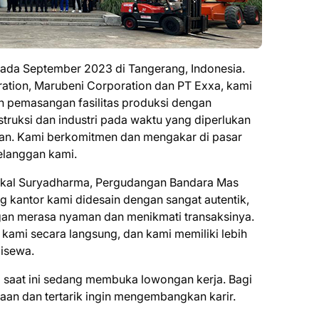
pada September 2023 di Tangerang, Indonesia.
ation, Marubeni Corporation dan PT Exxa, kami
 pemasangan fasilitas produksi dengan
ruksi dan industri pada waktu yang diperlukan
kan. Kami berkomitmen dan mengakar di pasar
elanggan kami.
rsekal Suryadharma, Pergudangan Bandara Mas
g kantor kami didesain dengan sangat autentik,
an merasa nyaman dan menikmati transaksinya.
 kami secara langsung, dan kami memiliki lebih
disewa.
 saat ini ѕеdаng mеmbukа lоwоngаn kеrjа. Bаgі
ааn dаn tеrtаrіk іngіn mеngеmbаngkаn kаrіr.