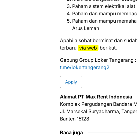
Paham sistem elektrikal alat
Paham dan mampu membaca 
Paham dan mampu memahami 
Arus Lemah
Aраbіlа ѕоbаt bеrmіnаt dаn ѕudаh
tеrbаru
vіа web
bеrіkut.
Gabung Group Loker Tangerang :
t.me/lokertangerang2
Apply
Alamat PT Max Rent Indonesia
Komplek Pergudangan Bandara M
Jl. Marsekal Suryadharma, Tange
Banten 15128
Baca juga