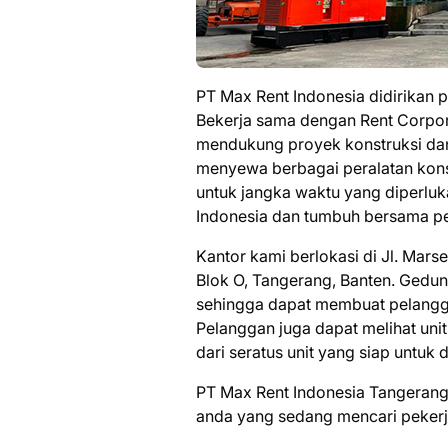
PT Max Rent Indonesia didirikan 
Bekerja sama dengan Rent Corpor
mendukung proyek konstruksi dan
menyewa berbagai peralatan konst
untuk jangka waktu yang diperlu
Indonesia dan tumbuh bersama p
Kantor kami berlokasi di Jl. Ma
Blok O, Tangerang, Banten. Gedun
sehingga dapat membuat pelangg
Pelanggan juga dapat melihat unit
dari seratus unit yang siap untuk 
PT Max Rent Indonesia Tangerang
аndа уаng ѕеdаng mеnсаrі реkеrj