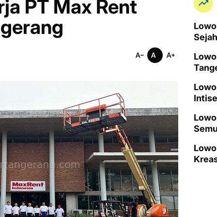
ja PT Max Rent
ngerang
Lowon
Seja
Lowo
Tang
Lowo
Intis
Lowon
Semu
Lowo
Kreas