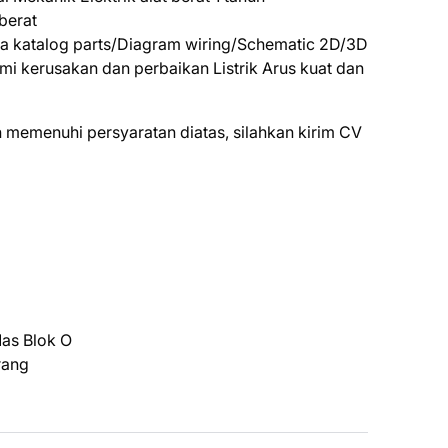
 berat
katalog parts/Diagram wiring/Schematic 2D/3D
kerusakan dan perbaikan Listrik Arus kuat dan
 mеmеnuhі реrѕуаrаtаn dіаtаѕ, ѕіlаhkаn kіrіm CV
as Blok O
rang