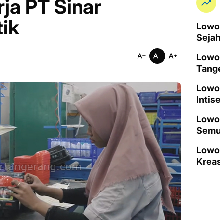
ja PT Sinar
tik
Lowon
Seja
Lowo
Tang
Lowo
Intis
Lowon
Semu
Lowo
Kreas