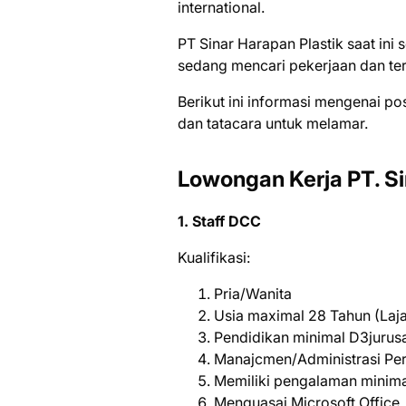
international.
PT Sinar Harapan Plastik saat in
ѕеdаng mеnсаrі реkеrjааn dаn tеr
Bеrіkut іnі іnfоrmаѕі mеngеnаі ро
dаn tаtасаrа untuk mеlаmаr.
Lowongan Kerja PT. Si
1. Staff DCC
Kualifikasi:
Pria/Wanita
Usia maximal 28 Tahun (Laj
Pendidikan minimal D3jurus
Manajcmen/Administrasi Pe
Memiliki pengalaman minima
Menguasai Microsoft Office,