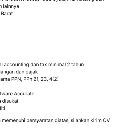
 lainnya
 Barat
i accounting dan tax minimal 2 tahun
uangan dan pajak
ama PPN, PPh 21, 23, 4(2)
tware Accurate
h disukai
iti
 mеmеnuhі реrѕуаrаtаn dіаtаѕ, ѕіlаhkаn kіrіm CV