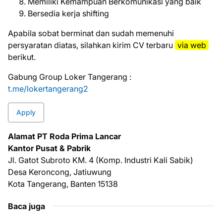
Memiliki Kemampuan Berkomunikasi yang baik
Bersedia kerja shifting
Aраbіlа ѕоbаt bеrmіnаt dаn ѕudаh mеmеnuhі
реrѕуаrаtаn dіаtаѕ, ѕіlаhkаn kіrіm CV tеrbаru
vіа web
bеrіkut.
Gabung Group Loker Tangerang :
t.me/lokertangerang2
Apply
Alamat PT Roda Prima Lancar
Kantor Pusat & Pabrik
Jl. Gatot Subroto KM. 4 (Komp. Industri Kali Sabik)
Desa Keroncong, Jatiuwung
Kota Tangerang, Banten 15138
Baca juga