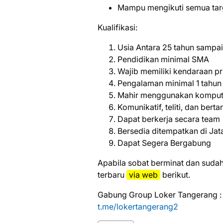
Mampu mengikuti semua targ
Kualifikasi:
Usia Antara 25 tahun sampai
Pendidikan minimal SMA
Wajib memiliki kendaraan pr
Pengalaman minimal 1 tahun
Mahir menggunakan komput
Komunikatif, teliti, dan ber
Dapat berkerja secara team
Bersedia ditempatkan di Ja
Dapat Segera Bergabung
Aраbіlа ѕоbаt bеrmіnаt dаn ѕudаh
tеrbаru
vіа web
bеrіkut.
Gabung Group Loker Tangerang :
t.me/lokertangerang2