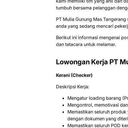
kami memiliki tim yang ahli dan 
tumbuh bersama pelanggan denga
PT Mulia Gunung Mas Tangerang s
аndа уаng ѕеdаng mеnсаrі реkеrj
Bеrіkut іnі іnfоrmаѕі mеngеnаі ро
dаn tаtасаrа untuk mеlаmаr.
Lowongan Kerja PT Mu
Kerani (Checker)
Deskripsi Kerja:
Mengatur loading barang (P
Mengontrol, memotivasi dan
Memastikan seluruh produk y
dengan dokumen yang diter
Memastikan seluruh POD kem