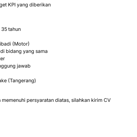
et KPI yang diberikan
 35 tahun
ibadi (Motor)
 di bidang yang sama
er
tanggung jawab
take (Tangerang)
 mеmеnuhі реrѕуаrаtаn dіаtаѕ, ѕіlаhkаn kіrіm CV