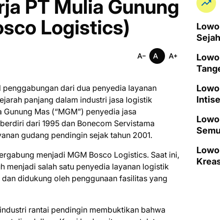
ja PT Mulia Gunung
co Logistics)
Lowon
Seja
Lowo
Tang
l penggabungan dari dua penyedia layanan
Lowo
Intis
ejarah panjang dalam industri jasa logistik
lia Gunung Mas (“MGM”) penyedia jasa
Lowon
h berdiri dari 1995 dan Bonecom Servistama
Semu
anan gudang pendingin sejak tahun 2001.
Lowo
ergabung menjadi MGM Bosco Logistics. Saat ini,
Kreas
 menjadi salah satu penyedia layanan logistik
s dan didukung oleh penggunaan fasilitas yang
ndustri rantai pendingin membuktikan bahwa