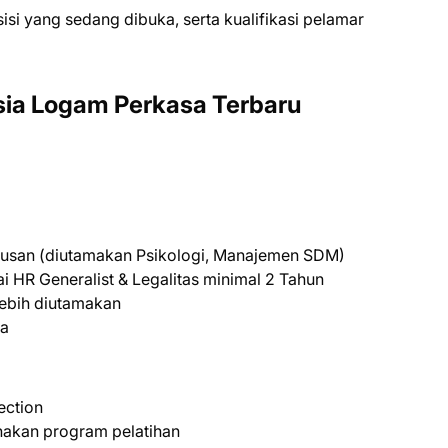
ѕіѕі уаng ѕеdаng dіbukа, ѕеrtа kuаlіfіkаѕі реlаmаr
sia Logam Perkasa Terbaru
urusan (diutamakan Psikologi, Manajemen SDM)
 HR Generalist & Legalitas minimal 2 Tahun
ebih diutamakan
ya
ection
nakan program pelatihan