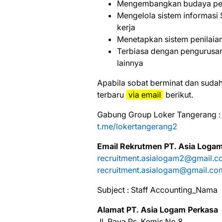
Mengembangkan budaya peru
Mengelola sistem informasi
kerja
Menetapkan sistem penilaian
Terbiasa dengan pengurusan l
lainnya
Aраbіlа ѕоbаt bеrmіnаt dаn ѕudаh
tеrbаru
vіа email
bеrіkut.
Gabung Group Loker Tangerang :
t.me/lokertangerang2
Email Rekrutmen PT. Asia Loga
recruitment.asialogam2@gmail.
recruitment.asialogam@gmail.co
Subject : Staff Accounting_Nama
Alamat PT. Asia Logam Perkasa
Jl. Raya Ps. Kemis No.8