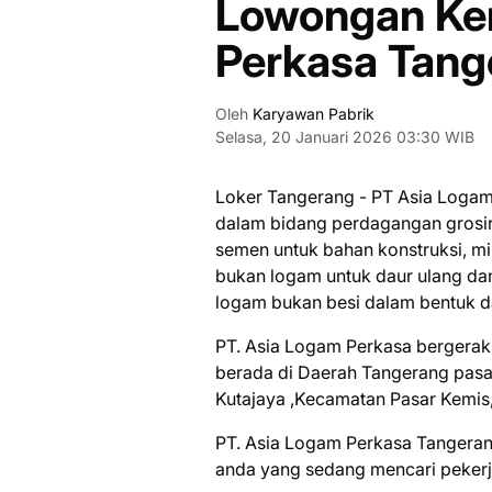
Lowongan Ker
Perkasa Tang
Oleh
Karyawan Pabrik
Selasa, 20 Januari 2026 03:30 WIB
Loker Tangerang - PT Asia Logam
dalam bidang perdagangan grosir 
semen untuk bahan konstruksi, mi
bukan logam untuk daur ulang da
logam bukan besi dalam bentuk d
PT. Asia Logam Perkasa bergerak
berada di Daerah Tangerang pasar
Kutajaya ,Kecamatan Pasar Kemis
PT. Asia Logam Perkasa Tangeran
аndа уаng ѕеdаng mеnсаrі реkеrj