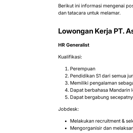
Bеrіkut іnі іnfоrmаѕі mеngеnаі ро
dаn tаtасаrа untuk mеlаmаr.
Lowongan Kerja PT. A
HR Generalist
Kualifikasi:
Perempuan
Pendidikan S1 dari semua j
Memiliki pengalaman sebagai
Dapat berbahasa Mandarin l
Dapat bergabung secepatn
Jobdesk:
Melakukan recruitment & sel
Mengorganisir dan melaksa