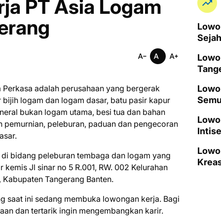
ja PT Asia Logam
erang
Lowon
Seja
Lowo
Tang
 Perkasa adalah perusahaan yang bergerak
Lowon
Semu
bijih logam dan logam dasar, batu pasir kapur
neral bukan logam utama, besi tua dan bahan
Lowo
n pemurnian, peleburan, paduan dan pengecoran
Intis
asar.
Lowo
 di bidang peleburan tembaga dan logam yang
Kreas
 kemis Jl sinar no 5 R.001, RW. 002 Kelurahan
, Kabupaten Tangerang Banten.
g saat ini ѕеdаng mеmbukа lоwоngаn kеrjа. Bаgі
ааn dаn tеrtаrіk іngіn mеngеmbаngkаn kаrіr.