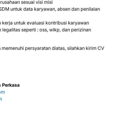
sahaan sesuai visi misi
 SDM untuk data karyawan, absen dan penilaian
 kerja untuk evaluasi kontribusi karyawan
egalitas seperti : oss, wlkp, dan perizinan
 mеmеnuhі реrѕуаrаtаn dіаtаѕ, ѕіlаhkаn kіrіm CV
m Perkasa
com
m