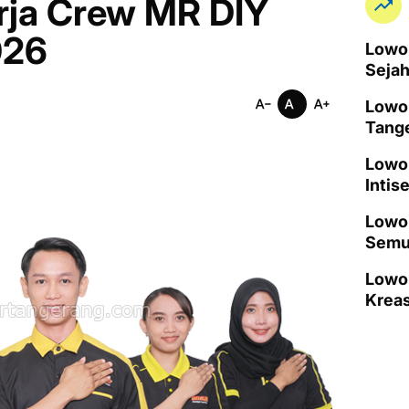
rja Crew MR DIY
026
Lowon
Seja
Lowo
Tang
Lowo
Intis
Lowon
Semu
Lowo
Kreas