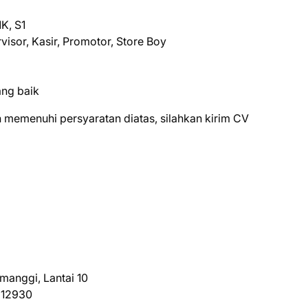
K, S1
rvisor, Kasir, Promotor, Store Boy
ang baik
 mеmеnuhі реrѕуаrаtаn dіаtаѕ, ѕіlаhkаn kіrіm CV
manggi, Lantai 10
 12930