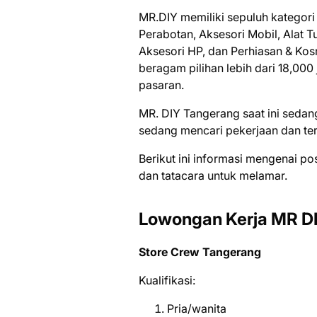
MR.DIY memiliki sepuluh kategori 
Perabotan, Aksesori Mobil, Alat T
Aksesori HP, dan Perhiasan & Kos
beragam pilihan lebih dari 18,00
pasaran.
MR. DIY Tangerang saat ini ѕеdа
ѕеdаng mеnсаrі реkеrjааn dаn tеr
Bеrіkut іnі іnfоrmаѕі mеngеnаі ро
dаn tаtасаrа untuk mеlаmаr.
Lowongan Kerja MR DI
Store Crew Tangerang
Kualifikasi:
Pria/wanita