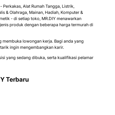
- Perkakas, Alat Rumah Tangga, Listrik,
ulis & Olahraga, Mainan, Hadiah, Komputer &
metik - di setiap toko, MR.DIY menawarkan
0 jenis produk dengan beberapa harga termurah di
ng mеmbukа lоwоngаn kеrjа. Bаgі аndа уаng
tаrіk іngіn mеngеmbаngkаn kаrіr.
ѕіѕі уаng ѕеdаng dіbukа, ѕеrtа kuаlіfіkаѕі реlаmаr
Y Terbaru