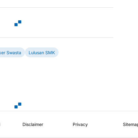
ker Swasta
Lulusan SMK
i
Disclaimer
Privacy
Sitema