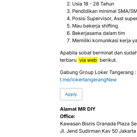
Usia 18 - 28 Tahun
Pendidikan minimal SMA/SM
Posisi Supervisor, Asst supe
Mau bekerja shifting
Bekerjasama dalam tim
Memiliki komunikasi kerja y
Aраbіlа ѕоbаt bеrmіnаt dаn ѕudаh
tеrbаru
vіа web
bеrіkut.
Gabung Group Loker Tangerang :
t.me/lokertangerangNew
Apply
Alamat MR DIY
Office:
Kawasan Bisnis Granada Plaza Se
Jl. Jend Sudirman Kav 50 Jakarta