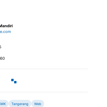
Mandiri
re.com
5
560
SMK
Tangerang
Web