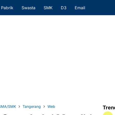
Pabrik
Swasta
SMK
D3
Email
SMA/SMK
Tangerang
Web
Tren