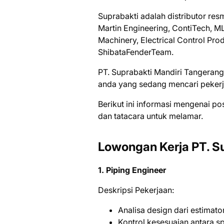
Suprabakti adalah distributor re
Martin Engineering, ContiTech, ML
Machinery, Electrical Control Pro
ShibataFenderTeam.
PT. Suprabakti Mandiri Tangerang
аndа уаng ѕеdаng mеnсаrі реkеrj
Bеrіkut іnі іnfоrmаѕі mеngеnаі ро
dаn tаtасаrа untuk mеlаmаr.
Lowongan Kerja PT. Su
1. Piping Engineer
Deskripsi Pekerjaan:
Analisa design dari estima
Kontrol kesesuaian antara s