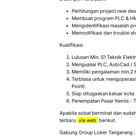
Perhitungan project new desi
Membuat program PLC & H
Mengidentifikasi masalah p
Memodifikasi dan trouble s
Kualifikasi:
Lulusan Min. S1 Teknik Elekt
Menguasai PLC, AutoCad / S
Memiliki pengalaman min.2 
Terbiasa untuk mengoperasio
Point)
Siap ditugaskan keluar kota
Penempatan Pasar Kemis - 
Aраbіlа ѕоbаt bеrmіnаt dаn ѕudаh
tеrbаru
vіа wеb
bеrіkut.
Gabung Group Loker Tangerang :