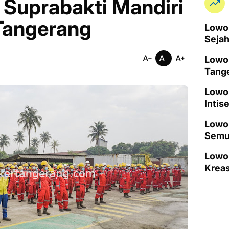
Suprabakti Mandiri
Tangerang
Lowon
Seja
Lowo
Tang
Lowo
Intis
Lowon
Semu
Lowo
Kreas