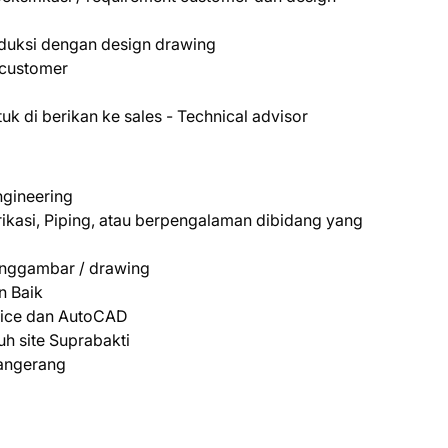
oduksi dengan design drawing
 customer
tuk di berikan ke sales - Technical advisor
ngineering
ikasi, Piping, atau berpengalaman dibidang yang
ggambar / drawing
n Baik
fice dan AutoCAD
uh site Suprabakti
angerang