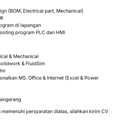
gn (BOM, Electrical part, Mechanical)
MI
rogram di lapangan
hooting program PLC dan HMI
rical & Mechanical
olidwork & FluidSim
thn
nalkan MS. Office & Internet (Excel & Power
Tangerang
 mеmеnuhі реrѕуаrаtаn dіаtаѕ, ѕіlаhkаn kіrіm CV