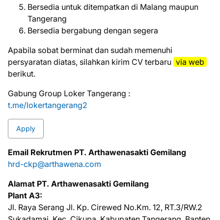
Bersedia untuk ditempatkan di Malang maupun
Tangerang
Bersedia bergabung dengan segera
Aраbіlа ѕоbаt bеrmіnаt dаn ѕudаh mеmеnuhі
реrѕуаrаtаn dіаtаѕ, ѕіlаhkаn kіrіm CV tеrbаru
vіа web
bеrіkut.
Gabung Group Loker Tangerang :
t.me/lokertangerang2
Apply
Email Rekrutmen PT. Arthawenasakti Gemilang
hrd-ckp@arthawena.com
Alamat PT. Arthawenasakti Gemilang
Plant A3:
Jl. Raya Serang Jl. Kp. Cirewed No.Km. 12, RT.3/RW.2
Sukadamai, Kec. Cikupa, Kabupaten Tangerang, Banten