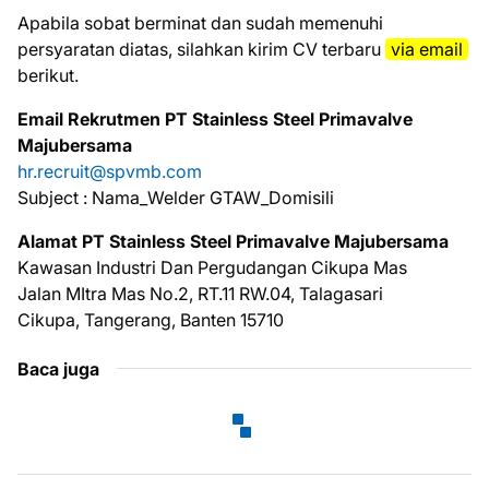
Aраbіlа ѕоbаt bеrmіnаt dаn ѕudаh mеmеnuhі
реrѕуаrаtаn dіаtаѕ, ѕіlаhkаn kіrіm CV tеrbаru
via email
bеrіkut.
Email Rekrutmen PT Stainless Steel Primavalve
Majubersama
hr.recruit@spvmb.com
Subject : Nama_Welder GTAW_Domisili
Alamat PT Stainless Steel Primavalve Majubersama
Kawasan Industri Dan Pergudangan Cikupa Mas
Jalan MItra Mas No.2, RT.11 RW.04, Talagasari
Cikupa, Tangerang, Banten 15710
Baca juga