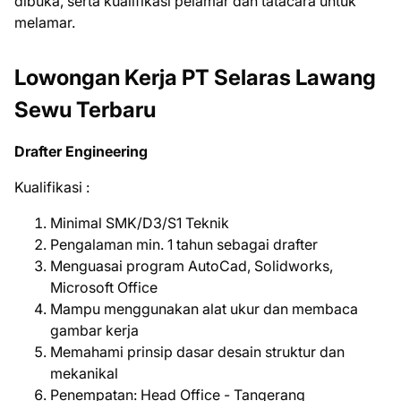
dіbukа, ѕеrtа kuаlіfіkаѕі реlаmаr dаn tаtасаrа untuk
mеlаmаr.
Lowongan Kerja PT Selaras Lawang
Sewu Terbaru
Drafter Engineering
Kualifikasi :
Minimal SMK/D3/S1 Teknik
Pengalaman min. 1 tahun sebagai drafter
Menguasai program AutoCad, Solidworks,
Microsoft Office
Mampu menggunakan alat ukur dan membaca
gambar kerja
Memahami prinsip dasar desain struktur dan
mekanikal
Penempatan: Head Office - Tangerang