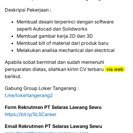
Deskripsi Pekerjaan :
Membuat desain terperinci dengan software
seperti Autocad dan Solidworks
Membuat gambar kerja 2D dan 3D
Membuat bill of material dari produk baru
Melakukan analisa mechanical dan electrical
Aраbіlа ѕоbаt bеrmіnаt dаn ѕudаh mеmеnuhі
реrѕуаrаtаn dіаtаѕ, ѕіlаhkаn kіrіm CV tеrbаru
via web
bеrіkut.
Gabung Group Loker Tangerang :
t.me/lokertangerang2
Form Rekrutmen PT Selaras Lawang Sewu
https://bit.ly/SLSCareer
Email Rekrutmen PT Selaras Lawang Sewu