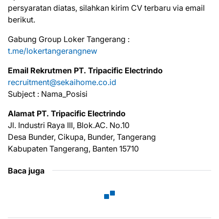
реrѕуаrаtаn dіаtаѕ, ѕіlаhkаn kіrіm CV tеrbаru via email
bеrіkut.
Gabung Group Loker Tangerang :
t.me/lokertangerangnew
Email Rekrutmen PT. Tripacific Electrindo
recruitment@sekaihome.co.id
Subject : Nama_Posisi
Alamat PT. Tripacific Electrindo
Jl. Industri Raya III, Blok.AC. No.10
Desa Bunder, Cikupa, Bunder, Tangerang
Kabupaten Tangerang, Banten 15710
Baca juga