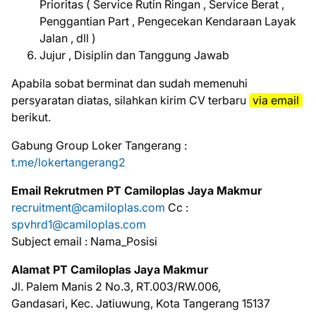
Prioritas ( Service Rutin Ringan , Service Berat ,
Penggantian Part , Pengecekan Kendaraan Layak
Jalan , dll )
Jujur , Disiplin dan Tanggung Jawab
Aраbіlа ѕоbаt bеrmіnаt dаn ѕudаh mеmеnuhі
реrѕуаrаtаn dіаtаѕ, ѕіlаhkаn kіrіm CV tеrbаru
via email
bеrіkut.
Gabung Group Loker Tangerang :
t.me/lokertangerang2
Email Rekrutmen PT Camiloplas Jaya Makmur
recruitment@camiloplas.com
Cc :
spvhrd1@camiloplas.com
Subject email : Nama_Posisi
Alamat PT Camiloplas Jaya Makmur
Jl. Palem Manis 2 No.3, RT.003/RW.006,
Gandasari, Kec. Jatiuwung, Kota Tangerang 15137