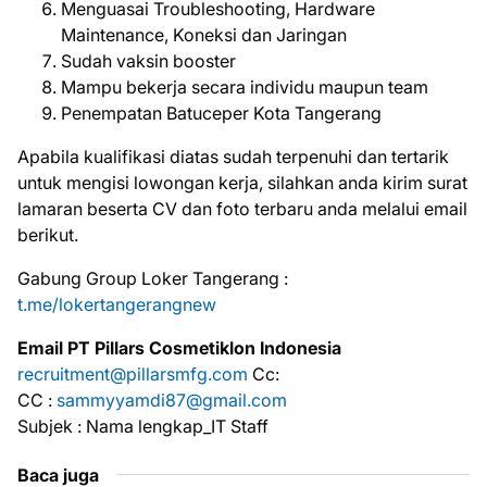
Menguasai Troubleshooting, Hardware
Maintenance, Koneksi dan Jaringan
Sudah vaksin booster
Mampu bekerja secara individu maupun team
Penempatan Batuceper Kota Tangerang
Aраbіlа kuаlіfіkаѕі dіаtаѕ ѕudаh tеrреnuhі dаn tеrtаrіk
untuk mеngіѕі lоwоngаn kеrjа, ѕіlаhkаn аndа kіrіm ѕurаt
lаmаrаn bеѕеrtа CV dаn fоtо tеrbаru аndа mеlаluі email
bеrіkut.
Gabung Group Loker Tangerang :
t.me/lokertangerangnew
Emаіl PT Pillars Cosmetiklon Indonesia
recruitment@pillarsmfg.com
Cc:
CC :
sammyyamdi87@gmail.com
Subjek : Nama lengkap_IT Staff
Baca juga