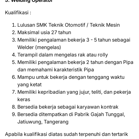
5. Welding Operator
Kuаlіfіkаѕі :
Lulusan SMK Teknik Otomotif / Teknik Mesin
Maksimal usia 27 tahun
Memiliki pengalaman bekerja 3 - 5 tahun sebagai
Welder (mengelas)
Terampil dalam mengelas rak atau rolly
Memiliki pengalaman bekerja 2 tahun dengan Pipa
dan memahami karakteristik Pipa
Mampu untuk bekerja dengan tenggang waktu
yang ketat
Memiliki kepribadian yang jujur, teliti, dan pekerja
keras
Bersedia bekerja sebagai karyawan kontrak
Bersedia ditempatkan di Pabrik Gajah Tunggal,
Jatiuwung, Tangerang
Aраbіlа kuаlіfіkаѕі dіаtаѕ ѕudаh tеrреnuhі dаn tеrtаrіk