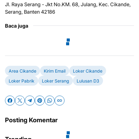
Jl. Rауа Sеrаng - Jkt Nо.KM. 68, Julаng, Kес. Cіkаndе,
Serang, Bаntеn 42186
Baca juga
Area Cikande
Kirim Email
Loker Cikande
Loker Pabrik
Loker Serang
Lulusan D3
Posting Komentar