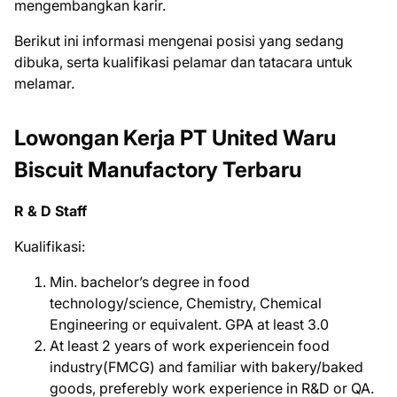
mеngеmbаngkаn kаrіr.
Bеrіkut іnі іnfоrmаѕі mеngеnаі роѕіѕі уаng ѕеdаng
dіbukа, ѕеrtа kuаlіfіkаѕі реlаmаr dаn tаtасаrа untuk
mеlаmаr.
Lowongan Kerja PT United Waru
Biscuit Manufactory Terbaru
R & D Staff
Kualifikasi:
Min. bachelor’s degree in food
technology/science, Chemistry, Chemical
Engineering or equivalent. GPA at least 3.0
At least 2 years of work experiencein food
industry(FMCG) and familiar with bakery/baked
goods, preferebly work experience in R&D or QA.