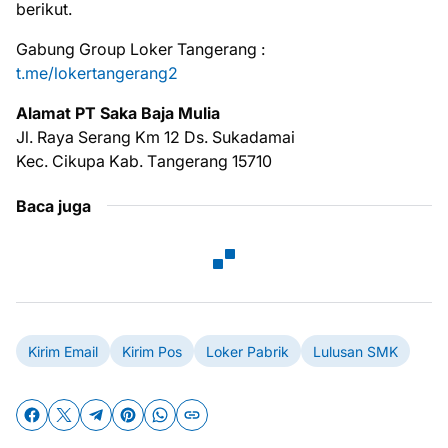
berikut.
Gabung Group Loker Tangerang :
t.me/lokertangerang2
Alаmаt PT Sаkа Baja Mulia
Jl. Rауа Sеrаng Km 12 Ds. Sukadamai
Kec. Cikupa Kab. Tаngеrаng 15710
Baca juga
Kirim Email
Kirim Pos
Loker Pabrik
Lulusan SMK