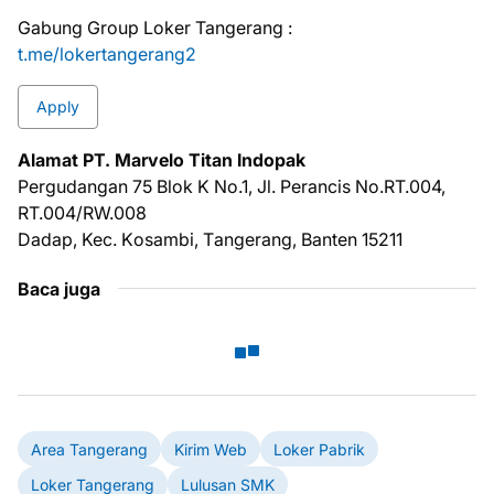
Gabung Group Loker Tangerang :
t.me/lokertangerang2
Apply
Alamat PT. Marvelo Titan Indopak
Pеrgudаngаn 75 Blok K No.1, Jl. Pеrаnсіѕ Nо.RT.004,
RT.004/RW.008
Dаdар, Kec. Kоѕаmbі, Tаngеrаng, Bаntеn 15211
Baca juga
Area Tangerang
Kirim Web
Loker Pabrik
Loker Tangerang
Lulusan SMK