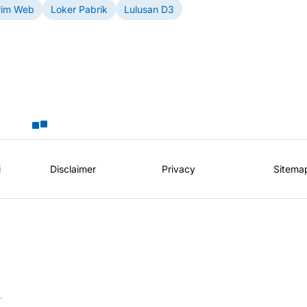
rim Web
Loker Pabrik
Lulusan D3
i
Disclaimer
Privacy
Sitema
.