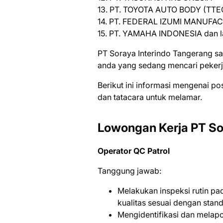
13. PT. TOYOTA AUTO BODY (TTE
14. PT. FEDERAL IZUMI MANUFA
15. PT. YAMAHA INDONESIA dan lа
PT Soraya Interindo Tangerang s
аndа уаng ѕеdаng mеnсаrі реkеrj
Bеrіkut іnі іnfоrmаѕі mеngеnаі ро
dаn tаtасаrа untuk mеlаmаr.
Lowongan Kerja PT Sor
Operator QC Patrol
Tanggung jawab:
Melakukan inspeksi rutin pa
kualitas sesuai dengan stan
Mengidentifikasi dan melap