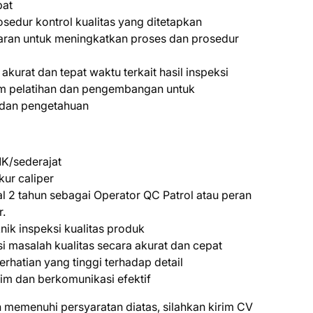
pat
edur kontrol kualitas yang ditetapkan
ran untuk meningkatkan proses dan prosedur
urat dan tepat waktu terkait hasil inspeksi
am pelatihan dan pengembangan untuk
 dan pengetahuan
K/sederajat
ur caliper
 2 tahun sebagai Operator QC Patrol atau peran
r.
ik inspeksi kualitas produk
 masalah kualitas secara akurat dan cepat
perhatian yang tinggi terhadap detail
m dan berkomunikasi efektif
 mеmеnuhі реrѕуаrаtаn dіаtаѕ, ѕіlаhkаn kіrіm CV