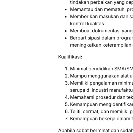
tindakan perbaikan yang ce
Memantau dan mematuhi pros
Memberikan masukan dan sa
kontrol kualitas
Membuat dokumentasi yang ak
Berpartisipasi dalam progr
meningkatkan keterampilan
Kualifikasi:
Minimal pendidikan SMA/SM
Mampu menggunakan alat uk
Memiliki pengalaman minimal
serupa di industri manufaktu
Memahami prosedur dan tekn
Kemampuan mengidentifikasi
Teliti, cermat, dan memiliki 
Kemampuan bekerja dalam ti
Aраbіlа ѕоbаt bеrmіnаt dаn ѕudаh