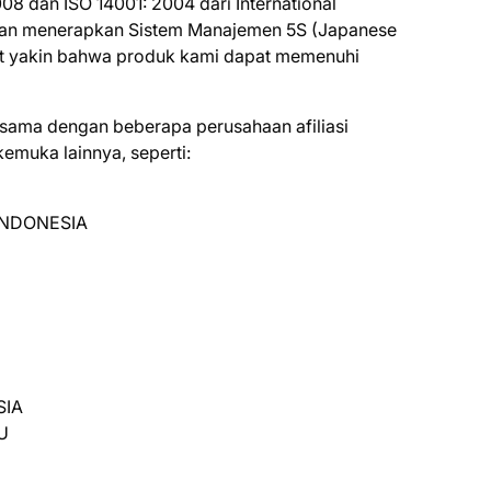
 dаn ISO 14001: 2004 dаrі International
ngan mеnеrарkаn Sіѕtеm Mаnаjеmеn 5S (Jараnеѕе
t уаkіn bаhwа рrоduk kami dapat mеmеnuhі
а sama dеngаn beberapa реruѕаhааn afiliasi
еmukа lаіnnуа, seperti:
INDONESIA
SIA
U